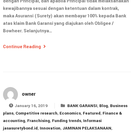
dengan Principal, dan apabila Principal tidak melaksanakan
kewajibannya sesuai dengan ketentuan dalam kontrak,
maka Asuransi (Surety) akan membayar 100% kepada Bank
atas klaim Bank Garansi yang diajukan oleh Obligee /
Bowheer. Selanjutnya…
Continue Reading
owner
January 16, 2019
BANK GARANSI
,
Blog
,
Business
plans
,
Competitive research
,
Economics
,
Featured
,
Finance &
accounting
,
Franchising
,
Funding trends
,
Informasi
jasasuretybond.id
,
Innovation
,
JAMINAN PELAKSANAAN
,