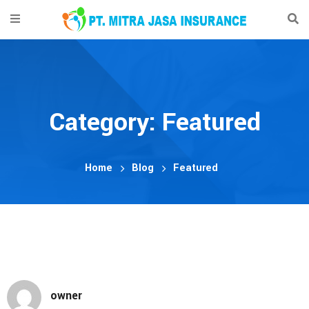
Home
Layanan
Company Profile
Category: Featured
Contact
Home
Blog
Featured
owner