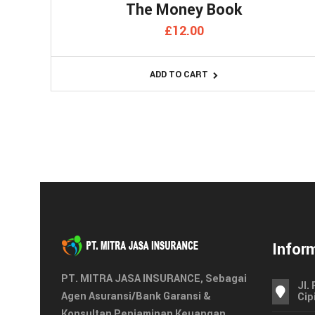
The Money Book
£
12.00
ADD TO CART
Infor
PT. MITRA JASA INSURANCE, Sebagai
Jl.
Agen Asuransi/Bank Garansi &
Cip
Konsultan Penjaminan Keuangan