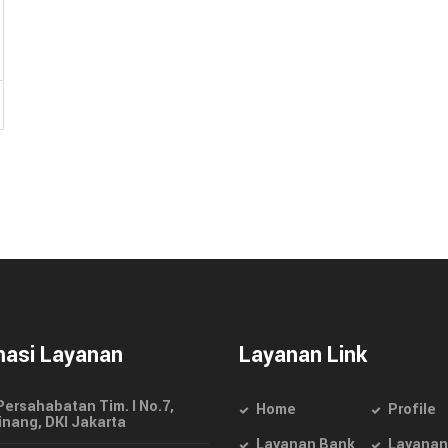
masi Layanan
Layanan Link
 Persahabatan Tim. I No.7,
Home
Profile
inang, DKI Jakarta
Layanan Bank
Layanan