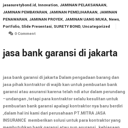
jasasuretybond.id
,
Innovation
,
JAMINAN PELAKSANAAN
,
JAMINAN PEMBAYARAN
,
JAMINAN PEMELIHARAAN
,
JAMINAN
PENAWARAN
,
JAMINAN PROYEK
,
JAMINAN UANG MUKA
,
News
,
Portfolio
,
Slide Presentasi
,
SURETY BOND
,
Uncategorized
0 Comment
jasa bank garansi di jakarta
jasa bank garansi di jakarta Dalam pengadaan barang dan
jasa pihak kontraktor di wajib kan untuk pembuatan bank
garansi atau asuransi karena telah ndi atur dalam perundang
–undangan ,tetapi para kontraktor selalu kesulitan untuk
pembuatan bank garansi apalagi kontraktor nya baru berdiri
,dalam hal ini kami dari perusahaan PT.MITRA JASA
INSURANCE memberikan solusi untuk para kontraktor yang
membutuhkan bank garansi atau pun asuransi , kebiasaan