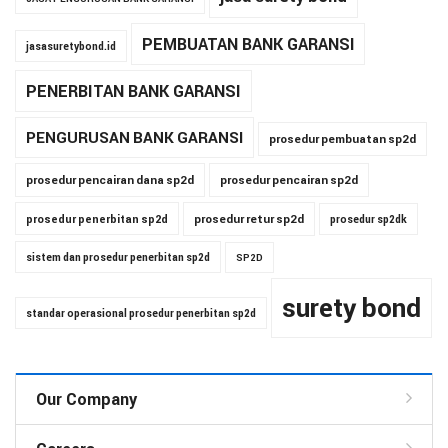
PEMBUATAN BANK GARANSI
jasasuretybond.id
PENERBITAN BANK GARANSI
PENGURUSAN BANK GARANSI
prosedur pembuatan sp2d
prosedur pencairan dana sp2d
prosedur pencairan sp2d
prosedur penerbitan sp2d
prosedur retur sp2d
prosedur sp2dk
sistem dan prosedur penerbitan sp2d
SP2D
surety bond
standar operasional prosedur penerbitan sp2d
Our Company