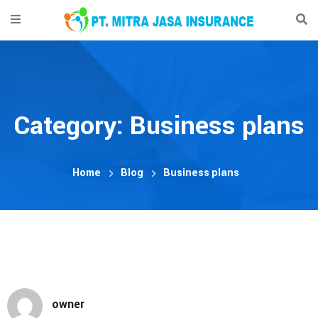
Home
Layanan
Company Profile
Category: Business plans
Contact
Home
Blog
Business plans
owner