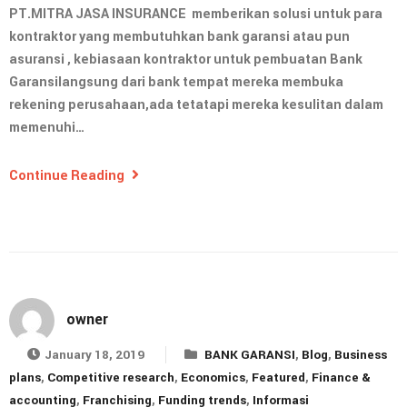
PT.MITRA JASA INSURANCE memberikan solusi untuk para
kontraktor yang membutuhkan bank garansi atau pun
asuransi , kebiasaan kontraktor untuk pembuatan Bank
Garansilangsung dari bank tempat mereka membuka
rekening perusahaan,ada tetatapi mereka kesulitan dalam
memenuhi…
Continue Reading
owner
January 18, 2019
BANK GARANSI
,
Blog
,
Business
plans
,
Competitive research
,
Economics
,
Featured
,
Finance &
accounting
,
Franchising
,
Funding trends
,
Informasi