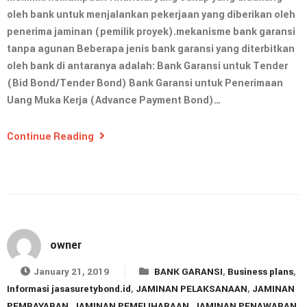
oleh bank untuk menjalankan pekerjaan yang diberikan oleh
penerima jaminan (pemilik proyek).mekanisme bank garansi
tanpa agunan Beberapa jenis bank garansi yang diterbitkan
oleh bank di antaranya adalah: Bank Garansi untuk Tender
(Bid Bond/Tender Bond) Bank Garansi untuk Penerimaan
Uang Muka Kerja (Advance Payment Bond)…
Continue Reading
owner
January 21, 2019
BANK GARANSI
,
Business plans
,
Informasi jasasuretybond.id
,
JAMINAN PELAKSANAAN
,
JAMINAN
PEMBAYARAN
,
JAMINAN PEMELIHARAAN
,
JAMINAN PENAWARAN
,