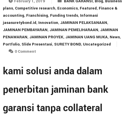
February 1, 2019
BANK GARANSI
,
Blog
,
Business
plans
,
Competitive research
,
Economics
,
Featured
,
Finance &
accounting
,
Franchising
,
Funding trends
,
Informasi
jasasuretybond.id
,
Innovation
,
JAMINAN PELAKSANAAN
,
JAMINAN PEMBAYARAN
,
JAMINAN PEMELIHARAAN
,
JAMINAN
PENAWARAN
,
JAMINAN PROYEK
,
JAMINAN UANG MUKA
,
News
,
Portfolio
,
Slide Presentasi
,
SURETY BOND
,
Uncategorized
0 Comment
kami solusi anda dalam
penerbitan jaminan bank
garansi tanpa collateral