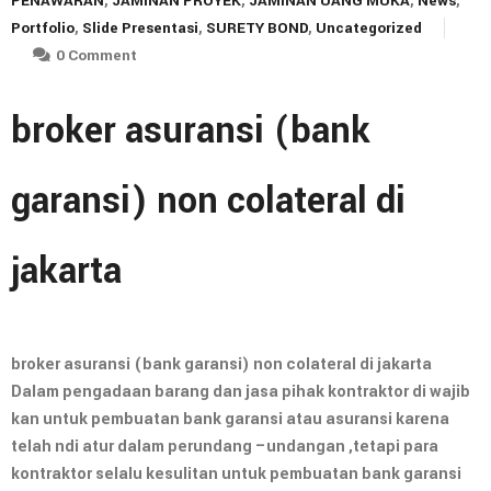
PENAWARAN
,
JAMINAN PROYEK
,
JAMINAN UANG MUKA
,
News
,
Portfolio
,
Slide Presentasi
,
SURETY BOND
,
Uncategorized
0 Comment
broker asuransi (bank
garansi) non colateral di
jakarta
broker asuransi (bank garansi) non colateral di jakarta
Dalam pengadaan barang dan jasa pihak kontraktor di wajib
kan untuk pembuatan bank garansi atau asuransi karena
telah ndi atur dalam perundang –undangan ,tetapi para
kontraktor selalu kesulitan untuk pembuatan bank garansi